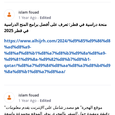
islam fouad
1 Year Ago
-
Edited
منحة دراسية في قطر: تعرف على أفضل برامج المنح الدراسية
في قطر 2025
https://www.alhijrh.com/2024/%d9%85%d9%86%d8
%ad%d8%a9-
%d8%af%d8%b1%d8%a7%d8%b3%d9%8a%d8%a9-
%d9%81%d9%8a-%d9%82%d8%b7%d8%b1-
qatar/%d8%a7%d9%84%d8%aa%d8%a3%d8%b4%d9
%8a%d8%b1%d8%a7%d8%aa/
islam fouad
1 Year Ago
-
Edited
"موقع الهجرة" هو
مصدر شامل على الإنترنت يقدم معلومات
دقيقة ومفيدة حول السفر والهجرة
. يوفر الموقع مجموعة واسعة