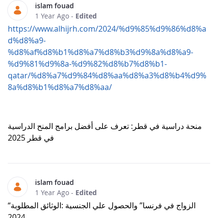
islam fouad
1 Year Ago
-
Edited
https://www.alhijrh.com/2024/%d9%85%d9%86%d8%a
d%d8%a9-
%d8%af%d8%b1%d8%a7%d8%b3%d9%8a%d8%a9-
%d9%81%d9%8a-%d9%82%d8%b7%d8%b1-
qatar/%d8%a7%d9%84%d8%aa%d8%a3%d8%b4%d9%
8a%d8%b1%d8%a7%d8%aa/
منحة دراسية في قطر: تعرف على أفضل برامج المنح الدراسية
في قطر 2025
islam fouad
1 Year Ago
-
Edited
“الزواج في فرنسا” والحصول علي الجنسية :الوثائق المطلوبة
2024