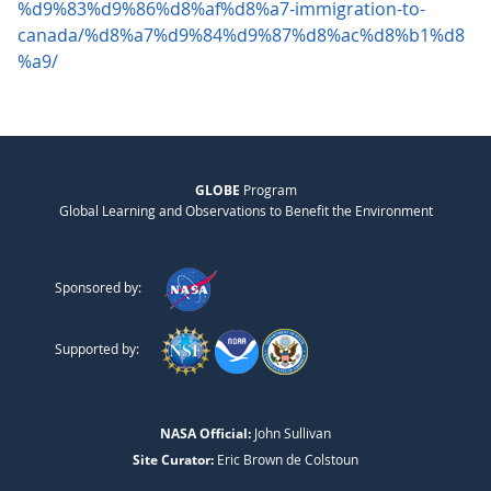
%d9%83%d9%86%d8%af%d8%a7-immigration-to-
canada/%d8%a7%d9%84%d9%87%d8%ac%d8%b1%d8
%a9/
GLOBE
Program
Global Learning and Observations to Benefit the Environment
Sponsored by:
Supported by:
NASA Official:
John Sullivan
Site Curator:
Eric Brown de Colstoun