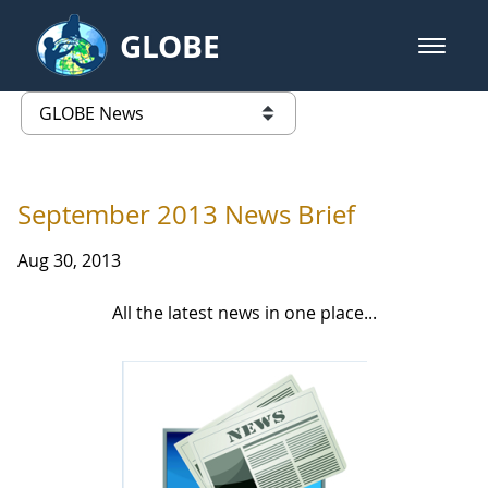
Skip to Main Content
GLOBE
open m
GLOBE Main Banner
GLOBE News
list of links from this page
September 2013 News Brief
Aug 30, 2013
All the latest news in one place...