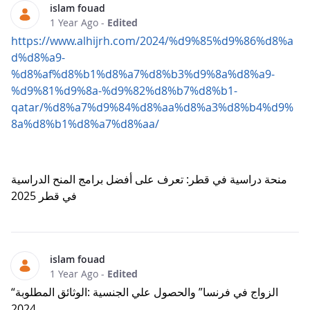
islam fouad
1 Year Ago
-
Edited
https://www.alhijrh.com/2024/%d9%85%d9%86%d8%a
d%d8%a9-
%d8%af%d8%b1%d8%a7%d8%b3%d9%8a%d8%a9-
%d9%81%d9%8a-%d9%82%d8%b7%d8%b1-
qatar/%d8%a7%d9%84%d8%aa%d8%a3%d8%b4%d9%
8a%d8%b1%d8%a7%d8%aa/
منحة دراسية في قطر: تعرف على أفضل برامج المنح الدراسية
في قطر 2025
islam fouad
1 Year Ago
-
Edited
“الزواج في فرنسا” والحصول علي الجنسية :الوثائق المطلوبة
2024