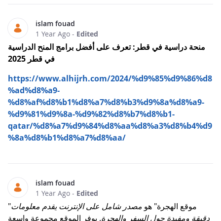
islam fouad
1 Year Ago
-
Edited
منحة دراسية في قطر: تعرف على أفضل برامج المنح الدراسية
في قطر 2025
https://www.alhijrh.com/2024/%d9%85%d9%86%d8
%ad%d8%a9-
%d8%af%d8%b1%d8%a7%d8%b3%d9%8a%d8%a9-
%d9%81%d9%8a-%d9%82%d8%b7%d8%b1-
qatar/%d8%a7%d9%84%d8%aa%d8%a3%d8%b4%d9
%8a%d8%b1%d8%a7%d8%aa/
islam fouad
1 Year Ago
-
Edited
"موقع الهجرة" هو
مصدر شامل على الإنترنت يقدم معلومات
دقيقة ومفيدة حول السفر والهجرة
. يوفر الموقع مجموعة واسعة