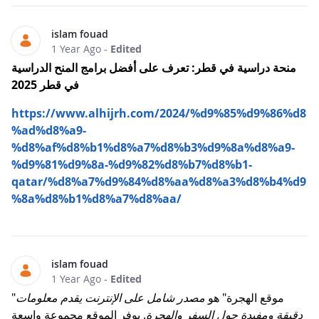
islam fouad
1 Year Ago
-
Edited
منحة دراسية في قطر: تعرف على أفضل برامج المنح الدراسية
في قطر 2025
https://www.alhijrh.com/2024/%d9%85%d9%86%d8
%ad%d8%a9-
%d8%af%d8%b1%d8%a7%d8%b3%d9%8a%d8%a9-
%d9%81%d9%8a-%d9%82%d8%b7%d8%b1-
qatar/%d8%a7%d9%84%d8%aa%d8%a3%d8%b4%d9
%8a%d8%b1%d8%a7%d8%aa/
islam fouad
1 Year Ago
-
Edited
"موقع الهجرة" هو
مصدر شامل على الإنترنت يقدم معلومات
دقيقة ومفيدة حول السفر والهجرة
. يوفر الموقع مجموعة واسعة