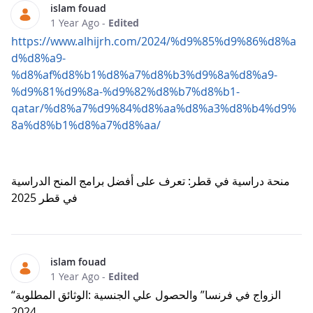
islam fouad
1 Year Ago
-
Edited
https://www.alhijrh.com/2024/%d9%85%d9%86%d8%a
d%d8%a9-
%d8%af%d8%b1%d8%a7%d8%b3%d9%8a%d8%a9-
%d9%81%d9%8a-%d9%82%d8%b7%d8%b1-
qatar/%d8%a7%d9%84%d8%aa%d8%a3%d8%b4%d9%
8a%d8%b1%d8%a7%d8%aa/
منحة دراسية في قطر: تعرف على أفضل برامج المنح الدراسية
في قطر 2025
islam fouad
1 Year Ago
-
Edited
“الزواج في فرنسا” والحصول علي الجنسية :الوثائق المطلوبة
2024