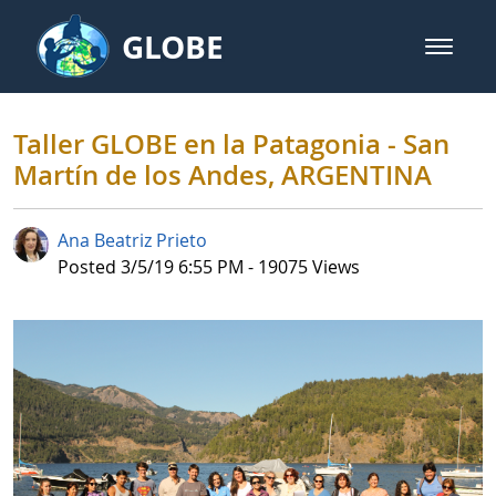
Skip to Main Content
GLOBE
open m
GLOBE Main Banner
Taller GLOBE en la Patagonia - 
Taller GLOBE en la Patagonia - San
Martín de los Andes, ARGENTINA
Ana Beatriz Prieto
Published Date
Posted 3/5/19 6:55 PM - 19075 Views