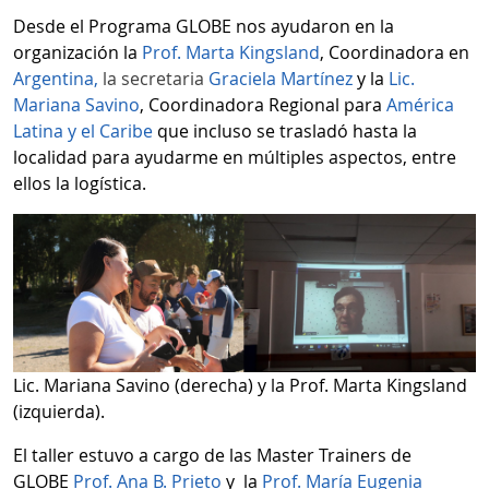
Desde el Programa GLOBE nos ayudaron en la
organización la
Prof. Marta Kingsland
, Coordinadora en
Argentina,
la secretaria
Graciela Martínez
y la
Lic.
Mariana Savino
, Coordinadora Regional para
América
Latina y el Caribe
que incluso se trasladó hasta la
localidad para ayudarme en múltiples aspectos, entre
ellos la logística.
Lic. Mariana Savino (derecha) y la Prof. Marta Kingsland
(izquierda).
El taller estuvo a cargo de las Master Trainers de
GLOBE
Prof. Ana B. Prieto
y la
Prof. María Eugenia